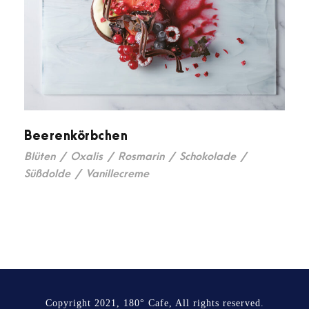
Beerenkörbchen
Blüten
/
Oxalis
/
Rosmarin
/
Schokolade
/
Süßdolde
/
Vanillecreme
Copyright 2021, 180° Cafe, All rights reserved.