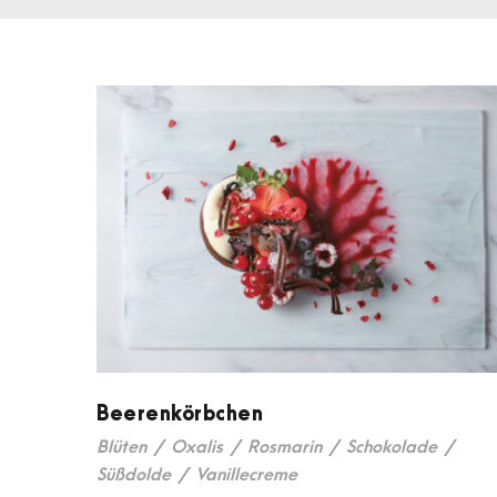
Beerenkörbchen
Blüten
/
Oxalis
/
Rosmarin
/
Schokolade
/
Süßdolde
/
Vanillecreme