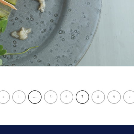
1
…
5
6
7
8
9