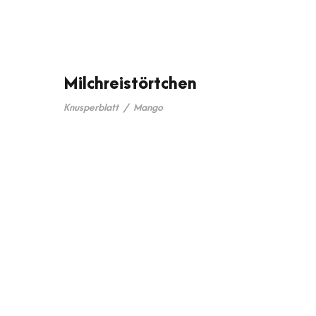
Milchreistörtchen
Knusperblatt
/
Mango