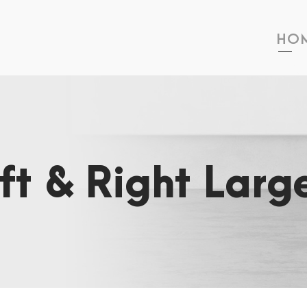
HO
eft & Right Lar